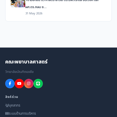
ผศ.ดร.กษม ช…
31 May 2026
คณะพยาบาลศาสตร์
วิทยาลัยบัณฑิตเอเซีย
ลิงก์ด่วน
บุคลากร
ระบบด้านการบริหาร