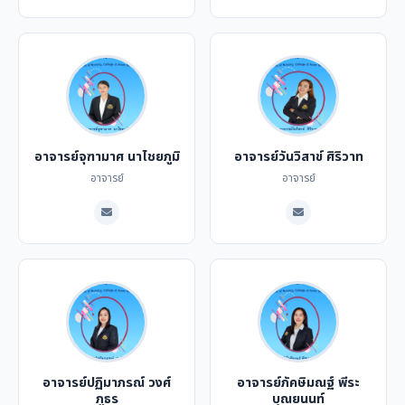
อาจารย์จุฑามาศ นาไชยภูมิ
อาจารย์วันวิสาข์ ศิริวาท
อาจารย์
อาจารย์
อาจารย์ปฏิมาภรณ์ วงศ์
อาจารย์ภัคษิมณฐ์ พีระ
ภูธร
บุณยนนท์