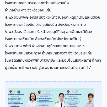
โรงพยาบาลส่งเสริมสุขภาพตำบลป่าหวายนั่ง
อำเภอบ้านฝาง จังหวัดขอนแก่น
4. พว.วัฒนพงษ์ อุทรส รองหัวหน้างานอุบัติเหตุฉุกเฉินและนิติเวช
โรงพยาบาลเชียงยืน อำเภอเชียงยืน จังหวัดมหาสารคาม
5. พว.อัจฉรา ลือโสภา หัวหน้างานอุบัติเหตุ ฉุกเฉินและนิติเวช
โรงพยาบาลห้วยเม็ก อำเภอห้วยเม็ก จังหวัดกาฬสินธุ์
6. พว.แสวง กล้าดี หัวหน้างานอุบัติเหตุฉุกเฉินและนิติเวช
โรงพยาบาลเขาสวนกวาง อำเภอเขาสวกวาง จังหวัดขอนแก่น
ในพิธีติดแถบหมวกพยาบาลวิชาชีพ และมอบใบแสดงผลการศึกษา
ผู้สำเร็จการศึกษา หลักสูตรพยาบาลศาสตรบัณฑิต รุ่นที่ 17