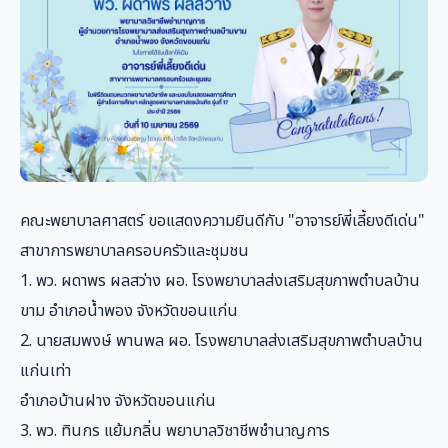
คณะพยาบาลศาสตร์ ขอแสดงความยินดีกับ "อาจารย์พี่เลี้ยงดีเด่น"
สาขาการพยาบาลครอบครัวและชุมชน
1. พว. ผดาพร ผลสว่าง ผอ. โรงพยาบาลส่งเสริมสุขภาพตำบลบ้าน
ขาม อำเภอน้ำพอง จังหวัดขอนแก่น
2. นายสมพงษ์ พานพล ผอ. โรงพยาบาลส่งเสริมสุขภาพตำบลบ้าน
แก่นเท่า
อำเภอบ้านฝาง จังหวัดขอนแก่น
3. พว. ทินกร แย้มกลิ่น พยาบาลวิชาชีพชำนาญการ